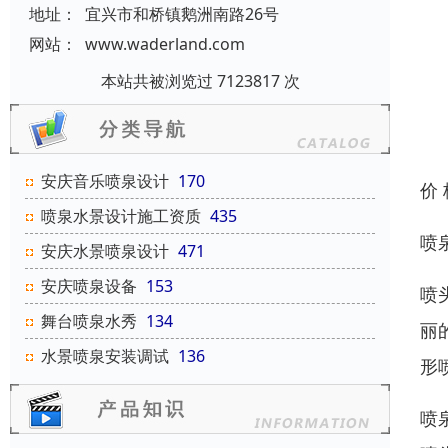
地址：
宜兴市和桥镇鹅洲南路26号
网站：
www.waderland.com
本站共被浏览过 7123817 次
安庆音乐喷泉设计
170
价
喷泉水景设计施工资质
435
喷
安庆水景喷泉设计
471
安庆喷泉设备
153
喷
舞台喷泉水秀
134
丽
水景喷泉安装调试
136
形
喷