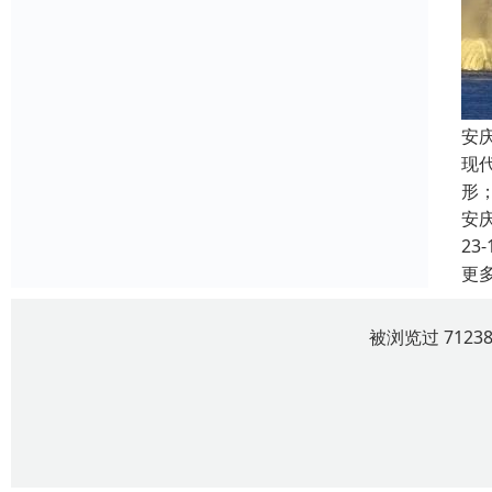
安
现
形
安
23-
更
被浏览过 712