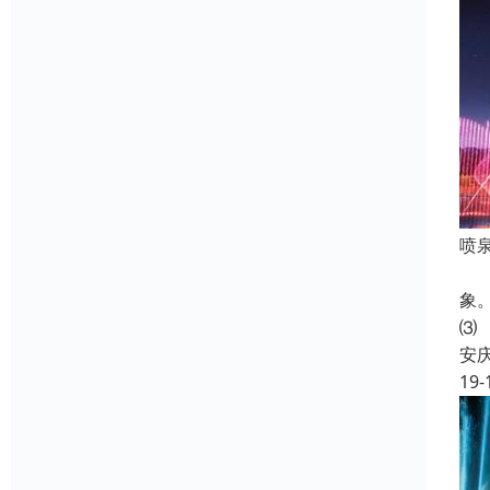
喷
音
象
⑶
安
19-