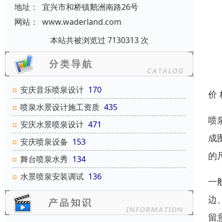
地址：
宜兴市和桥镇鹅洲南路26号
网站：
www.waderland.com
本站共被浏览过 7130313 次
安庆音乐喷泉设计
170
价
喷泉水景设计施工资质
435
喷
安庆水景喷泉设计
471
成
安庆喷泉设备
153
的
舞台喷泉水秀
134
水景喷泉安装调试
136
一
边
留