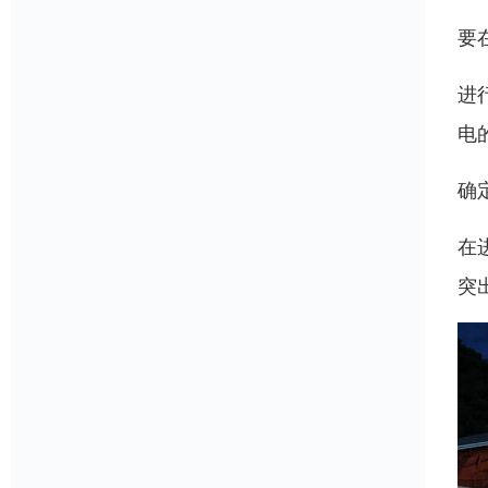
要
进
电
确
在
突