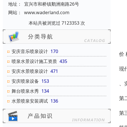
地址：
宜兴市和桥镇鹅洲南路26号
网站：
www.waderland.com
本站共被浏览过 7123353 次
安庆音乐喷泉设计
170
价
喷泉水景设计施工资质
435
现
安庆水景喷泉设计
471
安庆喷泉设备
153
、
舞台喷泉水秀
134
第
水景喷泉安装调试
136
第