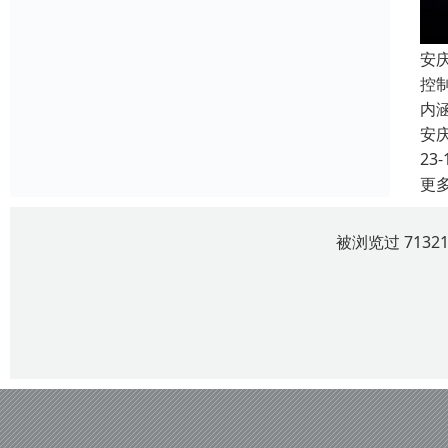
安
控
内
安
23-
更
被浏览过 713