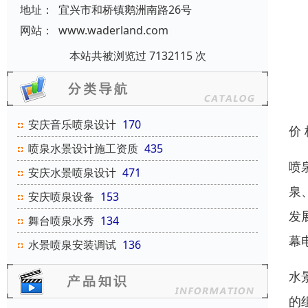
地址：
宜兴市和桥镇鹅洲南路26号
网站：
www.waderland.com
本站共被浏览过 7132115 次
安庆音乐喷泉设计
170
价
喷泉水景设计施工资质
435
喷
安庆水景喷泉设计
471
泉
安庆喷泉设备
153
发
舞台喷泉水秀
134
幕
水景喷泉安装调试
136
水
的