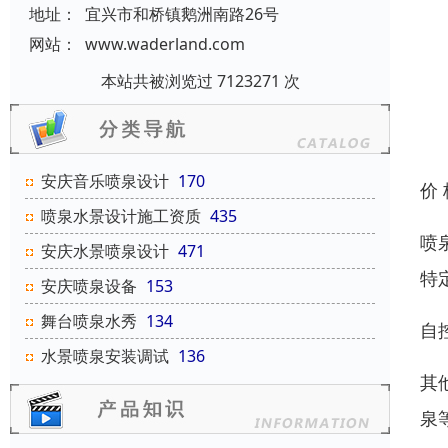
地址：
宜兴市和桥镇鹅洲南路26号
网站：
www.waderland.com
本站共被浏览过 7123271 次
安庆音乐喷泉设计
170
价
喷泉水景设计施工资质
435
喷
安庆水景喷泉设计
471
特
安庆喷泉设备
153
舞台喷泉水秀
134
自
水景喷泉安装调试
136
其
泉