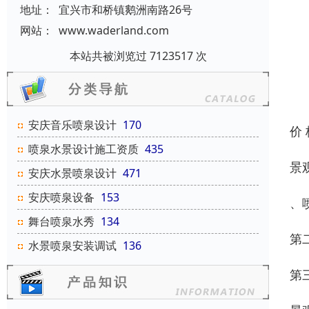
地址：
宜兴市和桥镇鹅洲南路26号
网站：
www.waderland.com
本站共被浏览过 7123517 次
安庆音乐喷泉设计
170
价
喷泉水景设计施工资质
435
景
安庆水景喷泉设计
471
安庆喷泉设备
153
、
舞台喷泉水秀
134
第
水景喷泉安装调试
136
第